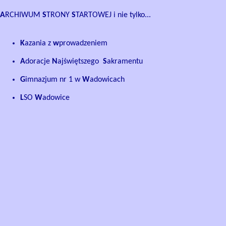
A
RCHIWUM
S
TRONY
S
TARTOWEJ i nie tylko...
K
azania
z
w
prowadzeniem
A
doracje
N
ajświętszego
S
akramentu
G
imnazjum nr 1 w
W
adowicach
L
SO
W
adowice